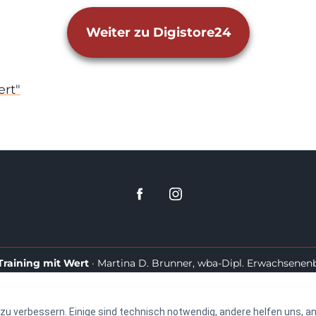
Weiter zu Digistore24
ert"
Training mit Wert
·
Martina D. Brunner, wba-Dipl. Erwachsenenb
Alle Rechte vorbehalten.
Impressum & Datenschutz
♿
Barrierearm nach WCAG 2.2 AA
u verbessern. Einige sind technisch notwendig, andere helfen uns, a